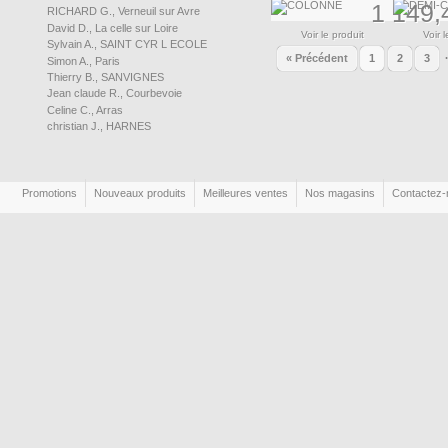
1 149,
RICHARD G., Verneuil sur Avre
David D., La celle sur Loire
Voir le produit
Voir l
Sylvain A., SAINT CYR L ECOLE
« Précédent
1
2
3
Simon A., Paris
Thierry B., SANVIGNES
Jean claude R., Courbevoie
Celine C., Arras
christian J., HARNES
Promotions
Nouveaux produits
Meilleures ventes
Nos magasins
Contactez-