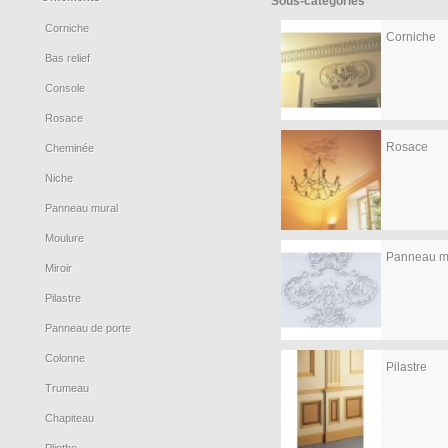
Sous-catégories
Corniche
Corniche
Bas relief
Console
Rosace
Rosace
Cheminée
Niche
Panneau mural
Moulure
Panneau m
Miroir
Pilastre
Panneau de porte
Colonne
Pilastre
Trumeau
Chapiteau
Plinthe