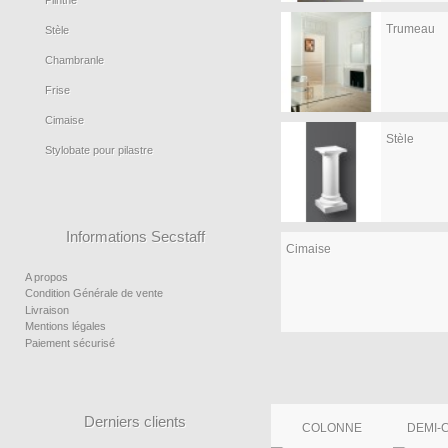
Trumeau
Stèle
Chambranle
Frise
Cimaise
Stèle
Stylobate pour pilastre
Informations Secstaff
Cimaise
A propos
Condition Générale de vente
Livraison
Mentions légales
Paiement sécurisé
Derniers clients
COLONNE
DEMI-