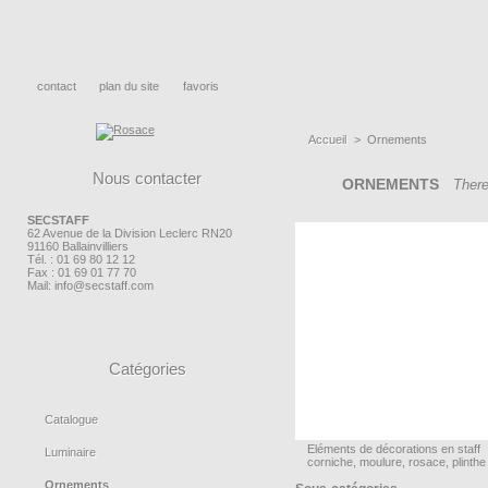
contact
plan du site
favoris
Accueil
>
Ornements
Nous contacter
ORNEMENTS
There
SECSTAFF
62 Avenue de la Division Leclerc RN20
91160 Ballainvilliers
Tél. : 01 69 80 12 12
Fax : 01 69 01 77 70
Mail:
info@secstaff.com
Catégories
Catalogue
Eléments de décorations en staff
Luminaire
corniche, moulure, rosace, plinthe
Ornements