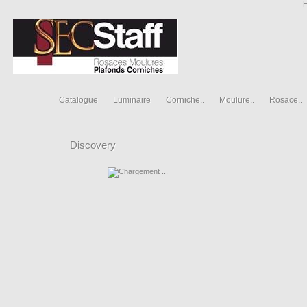
Catalogue
Luminaire
Corniche..
Moulure..
Rosace..
Discovery