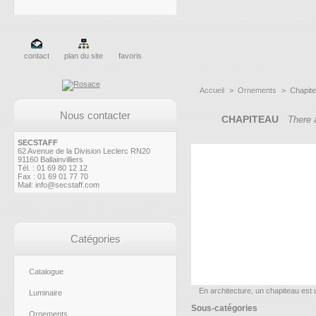
contact
plan du site
favoris
Accueil
>
Ornements
>
Chapit
Nous contacter
CHAPITEAU
There 
SECSTAFF
62 Avenue de la Division Leclerc RN20
91160 Ballainvilliers
Tél. : 01 69 80 12 12
Fax : 01 69 01 77 70
Mail:
info@secstaff.com
Catégories
Catalogue
En architecture, un chapiteau est 
Luminaire
Sous-catégories
Ornements