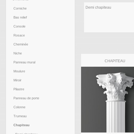
Demi chapiteau
Corniche
Bas relief
Console
Rosace
Cheminée
Niche
CHAPITEAU
Panneau mural
Moulure
Miroir
Pilastre
Panneau de porte
Colonne
Trumeau
Chapiteau