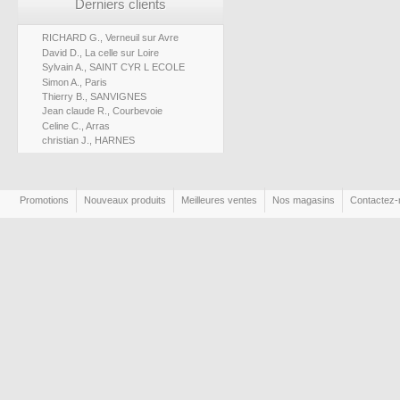
Derniers clients
RICHARD G., Verneuil sur Avre
David D., La celle sur Loire
Sylvain A., SAINT CYR L ECOLE
Simon A., Paris
Thierry B., SANVIGNES
Jean claude R., Courbevoie
Celine C., Arras
christian J., HARNES
Promotions
Nouveaux produits
Meilleures ventes
Nos magasins
Contactez-