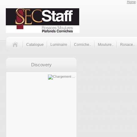
Home
Catalogue
Luminaire
Corniche..
Moulure..
Rosace..
Discovery