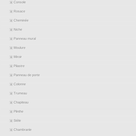
Console
Rosace
Cheminée
Niche
Panneau mural
Moulure
Miroir
Pilastre
Panneau de porte
Colonne
Trumeau
Chapiteau
Plinthe
Stèle
Chambranle