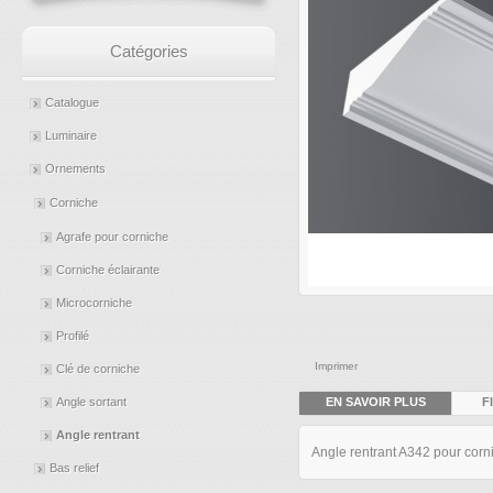
Catégories
Catalogue
Luminaire
Ornements
Corniche
Agrafe pour corniche
Corniche éclairante
Microcorniche
Profilé
Imprimer
Clé de corniche
EN SAVOIR PLUS
F
Angle sortant
Angle rentrant
Angle rentrant A342 pour corn
Bas relief