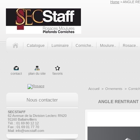
Home
> ANGLE RE
Catalogue
Luminaire
Corniche..
Moulure..
Rosace..
contact
plan du site
favoris
Accueil
>
Ornements
>
Cornic
Nous contacter
ANGLE RENTRANT 
SECSTAFF
62 Avenue de la Division Leclerc RN20
91160 Ballainvilliers
Tél. : 01 69 80 12 12
Fax : 01 69 01 77 70
Mail:
info@secstaff.com