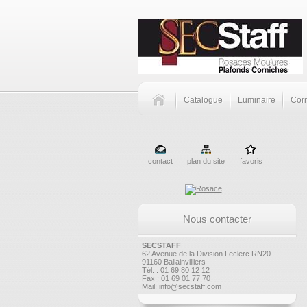
Catalogue
Luminaire
Corn
contact
plan du site
favoris
Nous contacter
SECSTAFF
62 Avenue de la Division Leclerc RN20
91160 Ballainvilliers
Tél. : 01 69 80 12 12
Fax : 01 69 01 77 70
Mail:
info@secstaff.com