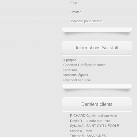
Frise
Cimaise
Stylobate pour pilastre
Informations Secstaff
A propos
Condition Générale de vente
Livraison
Mentions légales
Paiement sécurisé
Derniers clients
RICHARD G., Verneuil sur Avre
David D., La celle sur Loire
Sylvain A., SAINT CYR L ECOLE
Simon A., Paris
Thierry B., SANVIGNES