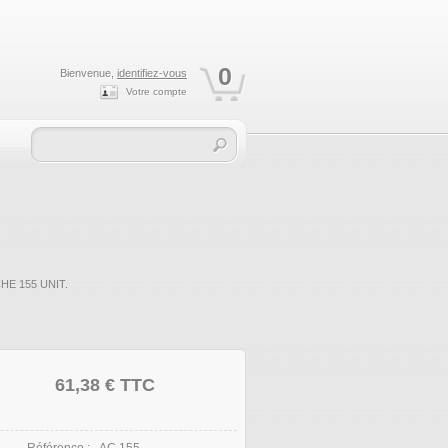
0
Bienvenue,
identifiez-vous
Votre compte
E 155 UNIT.
61,38 €
TTC
Référence :
AC.155