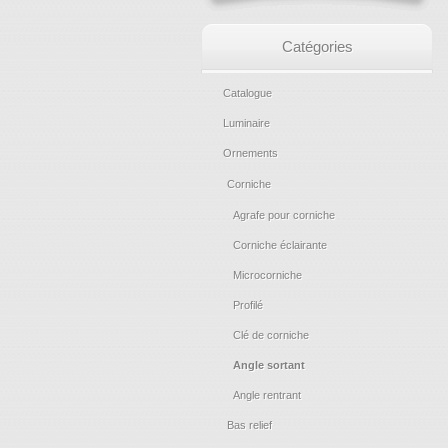
Catégories
Catalogue
Luminaire
Ornements
Corniche
Agrafe pour corniche
Corniche éclairante
Microcorniche
Profilé
Clé de corniche
Angle sortant
Angle rentrant
Bas relief