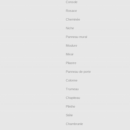
Console
Rosace
Cheminée
Niche
Panneau mural
Moulure
Miroir
Pilastre
Panneau de porte
Colonne
Trumeau
Chapiteau
Plinthe
Stèle
Chambranle