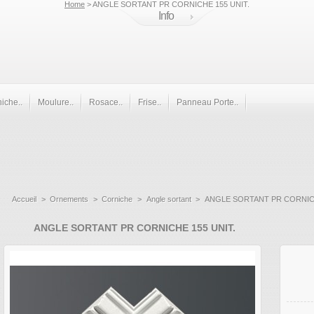
Home
> ANGLE SORTANT PR CORNICHE 155 UNIT.
Info
iche..
Moulure..
Rosace..
Frise..
Panneau Porte..
Accueil
>
Ornements
>
Corniche
>
Angle sortant
>
ANGLE SORTANT PR CORNICH
ANGLE SORTANT PR CORNICHE 155 UNIT.