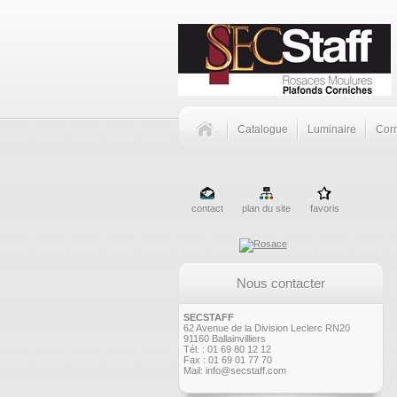
Catalogue
Luminaire
Corn
contact
plan du site
favoris
Nous contacter
SECSTAFF
62 Avenue de la Division Leclerc RN20
91160 Ballainvilliers
Tél. : 01 69 80 12 12
Fax : 01 69 01 77 70
Mail:
info@secstaff.com