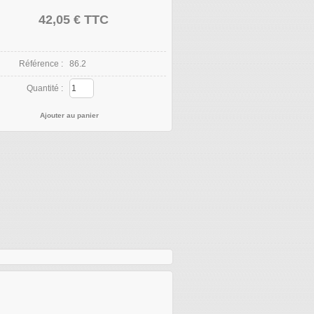
42,05 €
TTC
Référence :
86.2
Quantité :