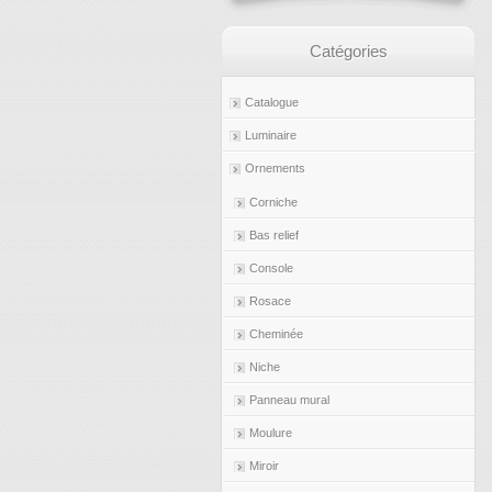
Catégories
Catalogue
Luminaire
Ornements
Corniche
Bas relief
Console
Rosace
Cheminée
Niche
Panneau mural
Moulure
Miroir