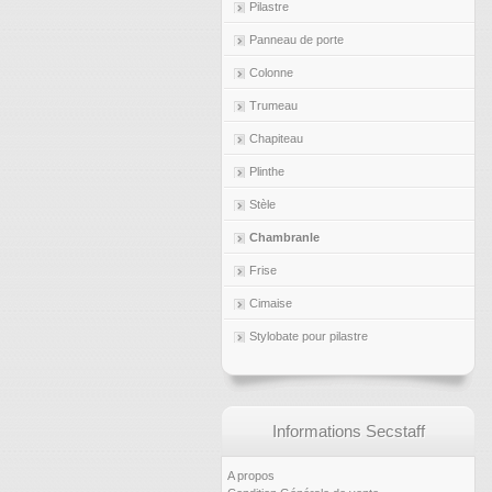
Pilastre
Panneau de porte
Colonne
Trumeau
Chapiteau
Plinthe
Stèle
Chambranle
Frise
Cimaise
Stylobate pour pilastre
Informations Secstaff
A propos