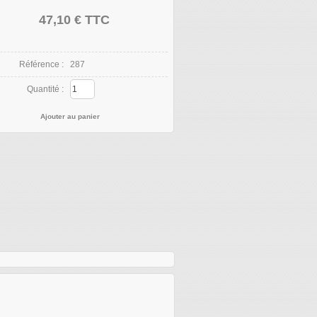
47,10 €
TTC
Référence :
287
Quantité :