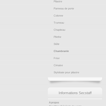
Pilastre
Panneau de porte
Colonne
Trumeau
Chapiteau
Plinthe
Stèle
Chambranle
Frise
Cimaise
Stylobate pour pilastre
Informations Secstaff
A propos