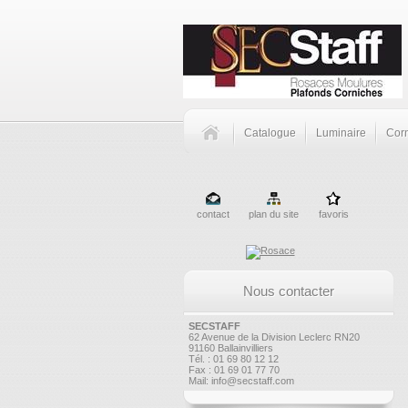
Catalogue
Luminaire
Corn
contact
plan du site
favoris
Nous contacter
SECSTAFF
62 Avenue de la Division Leclerc RN20
91160 Ballainvilliers
Tél. : 01 69 80 12 12
Fax : 01 69 01 77 70
Mail:
info@secstaff.com