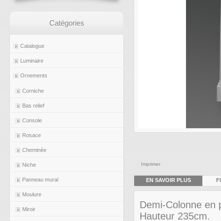
Catégories
Catalogue
Luminaire
Ornements
Corniche
Bas relief
Console
Rosace
Cheminée
Imprimer
Niche
Panneau mural
EN SAVOIR PLUS
F
Moulure
Demi-Colonne en p
Miroir
Hauteur 235cm.