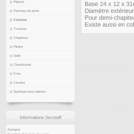
Pilastre
Base 24 x 12 x 31
Diamètre extérieur
Panneau de porte
Pour demi-chapite
Colonne
Existe aussi en c
Trumeau
Chapiteau
Plinthe
Stèle
Chambranle
Frise
Cimaise
Stylobate pour pilastre
Informations Secstaff
A propos