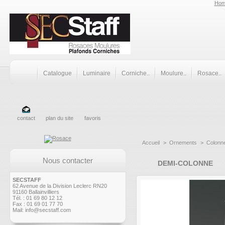
Ho
Catalogue
Luminaire
Corniche..
Moulure..
Rosace..
contact
plan du site
favoris
Accueil
>
Ornements
>
Colonn
Nous contacter
DEMI-COLONNE
SECSTAFF
62 Avenue de la Division Leclerc RN20
91160 Ballainvilliers
Tél. : 01 69 80 12 12
Fax : 01 69 01 77 70
Mail:
info@secstaff.com