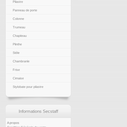
Pilastre
Panneau de porte
Colonne
Trumeau
Chapiteau
Plinthe
Stèle
Chambranle
Frise
Cimaise
Stylobate pour pilastre
Informations Secstaff
A propos