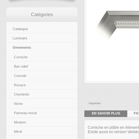
Catégories
Catalogue
Luminaire
Ornements
Corniche
Bas relief
Console
Rosace
Cheminée
Imprimer
Niche
Panneau mural
EN SAVOIR PLUS
FI
Moulure
Corniche en plâtre en élément
Existe aussi en version Velist
Miroir