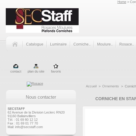
Home
> Corn
Catalogue
Luminaire
Corniche..
Moulure..
Rosace..
contact
plan du site
favoris
Accueil
>
Ornements
>
Cornich
Nous contacter
CORNICHE EN STAF
SECSTAFF
62 Avenue de la Division Leclerc RN20
91160 Ballainvilliers
Tél. : 01 69 80 12 12
Fax : 01 69 01 77 70
Mail:
info@secstaff.com