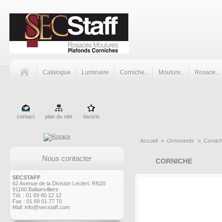
Catalogue
Luminaire
Corniche..
Moulure..
Rosace..
contact
plan du site
favoris
Accueil
>
Ornements
>
Cornic
Nous contacter
CORNICHE
SECSTAFF
62 Avenue de la Division Leclerc RN20
91160 Ballainvilliers
Tél. : 01 69 80 12 12
Fax : 01 69 01 77 70
Mail:
info@secstaff.com