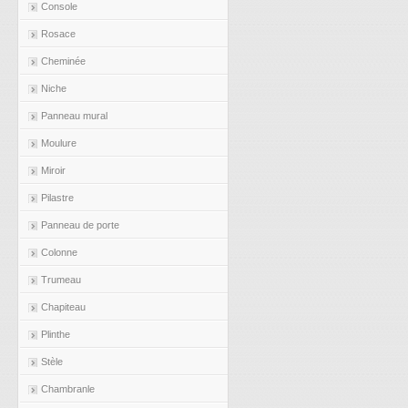
Console
Rosace
Cheminée
Niche
Panneau mural
Moulure
Miroir
Pilastre
Panneau de porte
Colonne
Trumeau
Chapiteau
Plinthe
Stèle
Chambranle