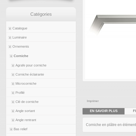
Catégories
Catalogue
Luminaire
Ornements
Corniche
Agrafe pour corniche
Corniche éclairante
Microcorniche
Profilé
Imprimer
Clé de corniche
EN SAVOIR PLUS
F
Angle sortant
Angle rentrant
Corniche en plâtre en éléments
Bas relief