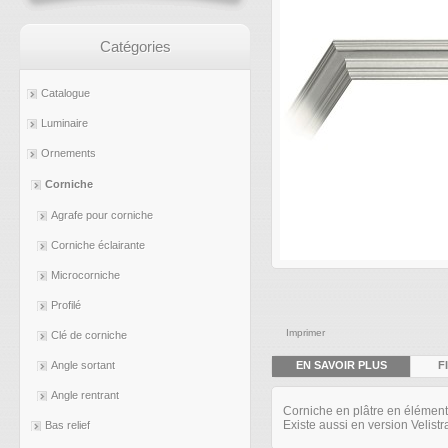
Catégories
Catalogue
Luminaire
Ornements
Corniche
Agrafe pour corniche
Corniche éclairante
Microcorniche
Profilé
Imprimer
Clé de corniche
EN SAVOIR PLUS
F
Angle sortant
Angle rentrant
Corniche en plâtre en élément
Existe aussi en version Velist
Bas relief