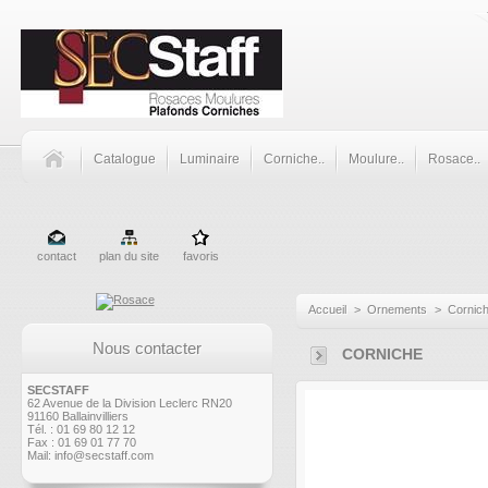
Catalogue
Luminaire
Corniche..
Moulure..
Rosace..
contact
plan du site
favoris
Accueil
>
Ornements
>
Cornic
Nous contacter
CORNICHE
SECSTAFF
62 Avenue de la Division Leclerc RN20
91160 Ballainvilliers
Tél. : 01 69 80 12 12
Fax : 01 69 01 77 70
Mail:
info@secstaff.com