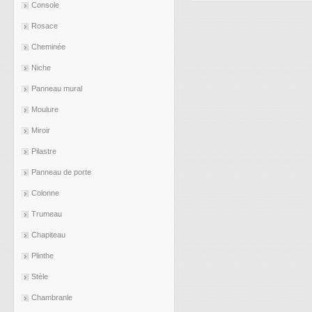
Console
Rosace
Cheminée
Niche
Panneau mural
Moulure
Miroir
Pilastre
Panneau de porte
Colonne
Trumeau
Chapiteau
Plinthe
Stèle
Chambranle