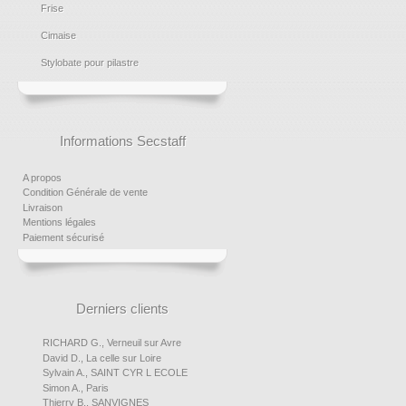
Frise
Cimaise
Stylobate pour pilastre
Informations Secstaff
A propos
Condition Générale de vente
Livraison
Mentions légales
Paiement sécurisé
Derniers clients
RICHARD G., Verneuil sur Avre
David D., La celle sur Loire
Sylvain A., SAINT CYR L ECOLE
Simon A., Paris
Thierry B., SANVIGNES