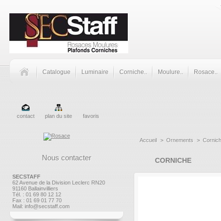
Catalogue
Luminaire
Corniche..
Moulure..
Rosace..
contact
plan du site
favoris
Accueil
>
Ornements
>
Cornic
Nous contacter
CORNICHE
SECSTAFF
62 Avenue de la Division Leclerc RN20
91160 Ballainvilliers
Tél. : 01 69 80 12 12
Fax : 01 69 01 77 70
Mail:
info@secstaff.com