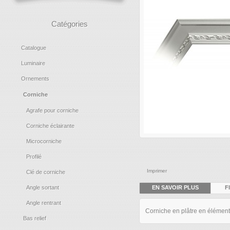
Catégories
Catalogue
Luminaire
Ornements
Corniche
Agrafe pour corniche
Corniche éclairante
Microcorniche
Profilé
Imprimer
Clé de corniche
EN SAVOIR PLUS
F
Angle sortant
Angle rentrant
Corniche en plâtre en élémen
Bas relief