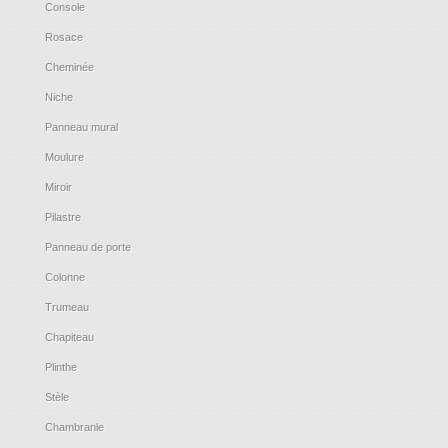
Console
Rosace
Cheminée
Niche
Panneau mural
Moulure
Miroir
Pilastre
Panneau de porte
Colonne
Trumeau
Chapiteau
Plinthe
Stèle
Chambranle