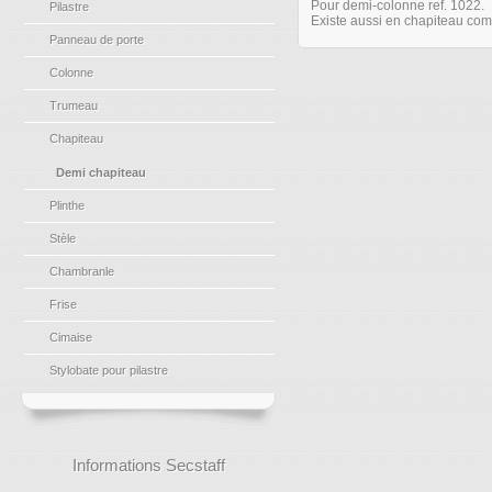
Pour demi-colonne ref. 1022.
Pilastre
Existe aussi en chapiteau com
Panneau de porte
Colonne
Trumeau
Chapiteau
Demi chapiteau
Plinthe
Stèle
Chambranle
Frise
Cimaise
Stylobate pour pilastre
Informations Secstaff