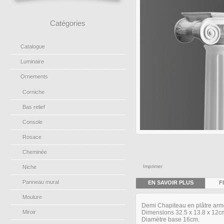
Catégories
Catalogue
Luminaire
Ornements
Corniche
Bas relief
Console
Rosace
Cheminée
Imprimer
Niche
Panneau mural
EN SAVOIR PLUS
F
Moulure
Demi Chapiteau en plâtre arm
Dimensions 32.5 x 13.8 x 12c
Miroir
Diamètre base 16cm.