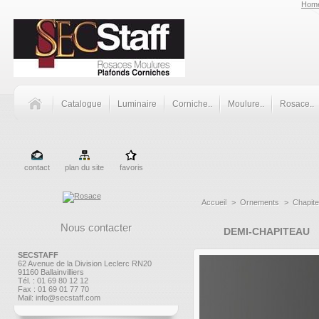
Hom
Catalogue
Luminaire
Corniche..
Moulure..
Rosace..
contact
plan du site
favoris
Accueil
>
Ornements
>
Chapit
Nous contacter
DEMI-CHAPITEAU
SECSTAFF
62 Avenue de la Division Leclerc RN20
91160 Ballainvilliers
Tél. : 01 69 80 12 12
Fax : 01 69 01 77 70
Mail:
info@secstaff.com