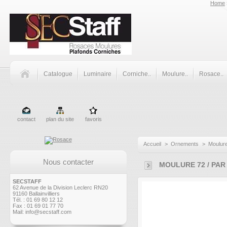
Home
Catalogue
Luminaire
Corniche..
Moulure..
Rosace..
contact
plan du site
favoris
Accueil
>
Ornements
>
Moulur
Nous contacter
MOULURE 72 / PAR
SECSTAFF
62 Avenue de la Division Leclerc RN20
91160 Ballainvilliers
Tél. : 01 69 80 12 12
Fax : 01 69 01 77 70
Mail:
info@secstaff.com