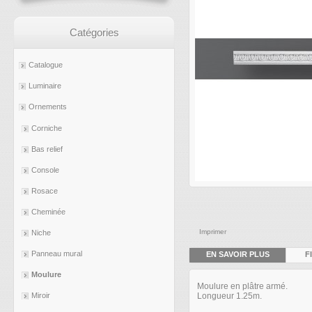
Catégories
Catalogue
Luminaire
Ornements
Corniche
Bas relief
Console
Rosace
Cheminée
Imprimer
Niche
Panneau mural
EN SAVOIR PLUS
F
Moulure
Moulure en plâtre armé.
Longueur 1.25m.
Miroir