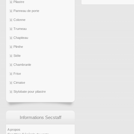
Pilastre
Panneau de porte
Colonne
Trumeau
Chapiteau
Plinthe
Stèle
Chambranle
Frise
Cimaise
Stylobate pour pilastre
Informations Secstaff
A propos