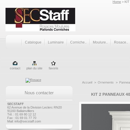
Home
> KIT
Catalogue
Luminaire
Corniche..
Moulure..
Rosace..
contact
plan du site
favoris
Accueil
>
Ornements
>
Pannea
Nous contacter
KIT 2 PANNEAUX 4
SECSTAFF
62 Avenue de la Division Leclerc RN20
91160 Ballainvilliers
Tél. : 01 69 80 12 12
Fax : 01 69 01 77 70
Mail:
info@secstaff.com