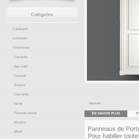
Catégories
Catalogue
Luminaire
Ornements
Corniche
Bas relief
Console
Rosace
Cheminée
Imprimer
Niche
Panneau mural
EN SAVOIR PLUS
F
Moulure
Panneaux de Porte
Miroir
Pour habiller tout