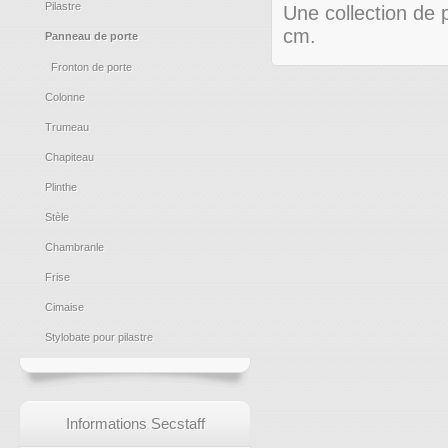
Pilastre
Une collection de 
cm.
Panneau de porte
Fronton de porte
Colonne
Trumeau
Chapiteau
Plinthe
Stèle
Chambranle
Frise
Cimaise
Stylobate pour pilastre
Informations Secstaff