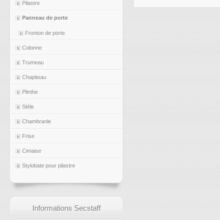
Pilastre
Panneau de porte
Fronton de porte
Colonne
Trumeau
Chapiteau
Plinthe
Stèle
Chambranle
Frise
Cimaise
Stylobate pour pilastre
Informations Secstaff