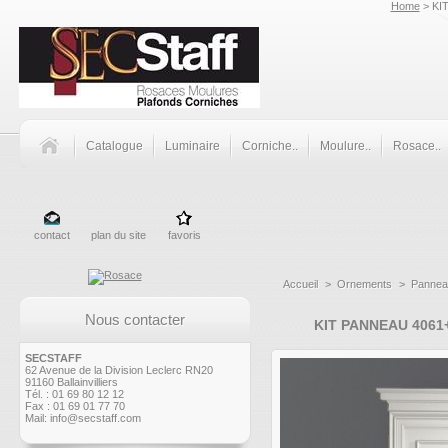
Home
> KI
Catalogue
Luminaire
Corniche..
Moulure..
Rosace..
contact
plan du site
favoris
Accueil
>
Ornements
>
Pannea
Nous contacter
KIT PANNEAU 4061
SECSTAFF
62 Avenue de la Division Leclerc RN20
91160 Ballainvilliers
Tél. : 01 69 80 12 12
Fax : 01 69 01 77 70
Mail:
info@secstaff.com