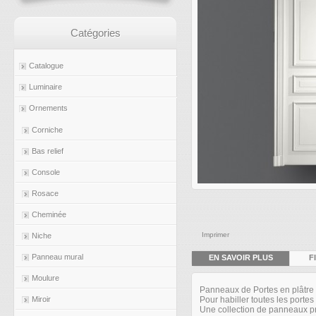
Catégories
Catalogue
Luminaire
Ornements
Corniche
Bas relief
Console
Rosace
Cheminée
Imprimer
Niche
Panneau mural
EN SAVOIR PLUS
F
Moulure
Panneaux de Portes en plâtre
Pour habiller toutes les porte
Miroir
Une collection de panneaux prê