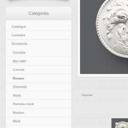
Catégories
Catalogue
Luminaire
Ornements
Corniche
Bas relief
Console
Rosace
Cheminée
Imprimer
Niche
Panneau mural
Moulure
Miroir