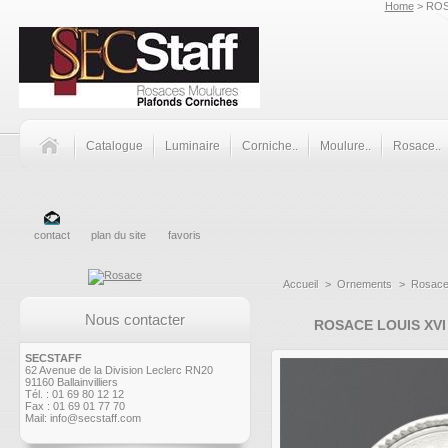
Home
> ROS
Catalogue
Luminaire
Corniche..
Moulure..
Rosace..
contact
plan du site
favoris
Accueil
>
Ornements
>
Rosac
Nous contacter
ROSACE LOUIS XVI
SECSTAFF
62 Avenue de la Division Leclerc RN20
91160 Ballainvilliers
Tél. : 01 69 80 12 12
Fax : 01 69 01 77 70
Mail:
info@secstaff.com