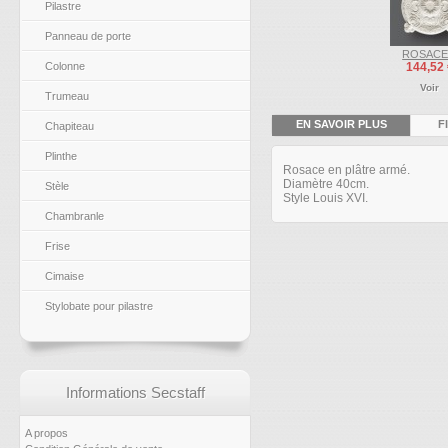
Pilastre
Panneau de porte
ROSACE.
Colonne
144,52 
Voir
Trumeau
EN SAVOIR PLUS
F
Chapiteau
Plinthe
Rosace en plâtre armé.
Diamètre 40cm.
Stèle
Style Louis XVI.
Chambranle
Frise
Cimaise
Stylobate pour pilastre
Informations Secstaff
A propos