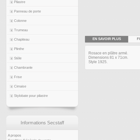
Pilastre
Panneau de porte
Colonne
Trumeau
EN SAVOIR PLUS
F
Chapiteau
Plinthe
Rosace en plâtre armé.
Dimensions 81 x 71cm.
Stèle
Style 1925.
Chambranle
Frise
Cimaise
Stylobate pour pilastre
Informations Secstaff
A propos