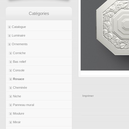
Catégories
Catalogue
Luminaire
Ornements
Corniche
Bas relief
Console
Rosace
Cheminée
Imprimer
Niche
Panneau mural
Moulure
Miroir