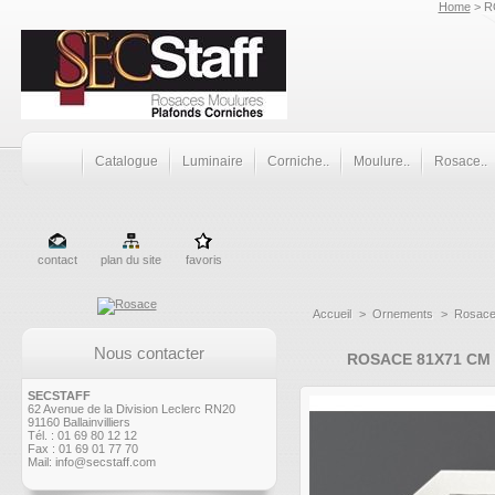
Home
> R
Catalogue
Luminaire
Corniche..
Moulure..
Rosace..
contact
plan du site
favoris
Accueil
>
Ornements
>
Rosac
Nous contacter
ROSACE 81X71 CM 
SECSTAFF
62 Avenue de la Division Leclerc RN20
91160 Ballainvilliers
Tél. : 01 69 80 12 12
Fax : 01 69 01 77 70
Mail:
info@secstaff.com