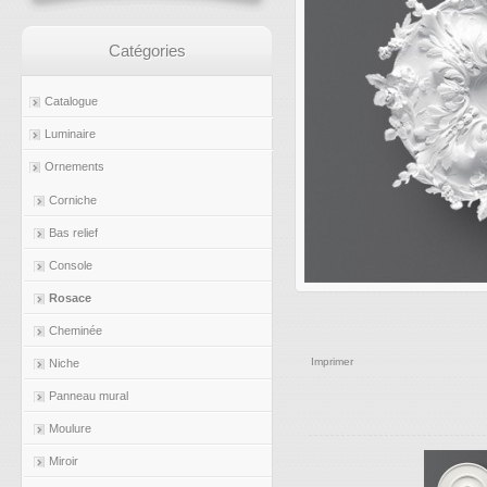
Catégories
Catalogue
Luminaire
Ornements
Corniche
Bas relief
Console
Rosace
Cheminée
Imprimer
Niche
Panneau mural
Moulure
Miroir