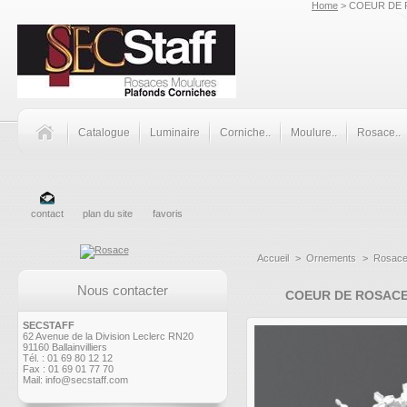
Home
> COEUR DE 
Catalogue
Luminaire
Corniche..
Moulure..
Rosace..
contact
plan du site
favoris
Accueil
>
Ornements
>
Rosac
Nous contacter
COEUR DE ROSACE
SECSTAFF
62 Avenue de la Division Leclerc RN20
91160 Ballainvilliers
Tél. : 01 69 80 12 12
Fax : 01 69 01 77 70
Mail:
info@secstaff.com