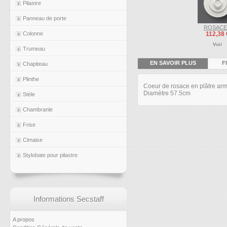
Pilastre
Panneau de porte
ROSACE.
Colonne
112,38 
Voir
Trumeau
EN SAVOIR PLUS
F
Chapiteau
Plinthe
Coeur de rosace en plâtre arm
Diamètre 57.5cm
Stèle
Chambranle
Frise
Cimaise
Stylobate pour pilastre
Informations Secstaff
A propos