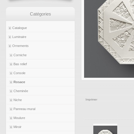
Catégories
Catalogue
Luminaire
Ornements
Corniche
Bas relief
Console
Rosace
Cheminée
Imprimer
Niche
Panneau mural
Moulure
Miroir