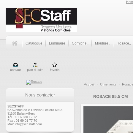
Hom
Catalogue
Luminaire
Corniche..
Moulure..
Rosace..
contact
plan du site
favoris
Accueil
>
Ornements
>
Rosac
Nous contacter
ROSACE 85.5 CM
SECSTAFF
62 Avenue de la Division Leclerc RN20
91160 Ballainvilliers
Tél. : 01 69 80 12 12
Fax : 01 69 01 77 70
Mail:
info@secstaff.com