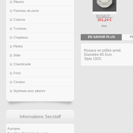
Pilastre
Panneau de porte
ROSACE...
Colonne
301,24 €
Voir
Trumeau
EN SAVOIR PLUS
F
Chapiteau
Plinthe
Rosace en plâtre armé.
Diamètre 85.5cm.
Stèle
Style 1925.
Chambranle
Frise
Cimaise
Stylobate pour pilastre
Informations Secstaff
A propos